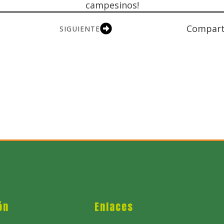
campesinos!
Comparte
SIGUIENTE
ón
Enlaces