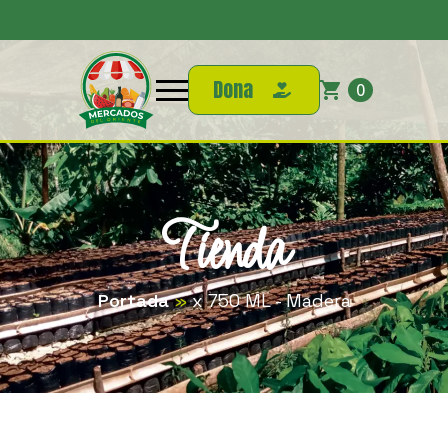
Dona
0
Tienda
Portada
»
x 750 ML - Madera