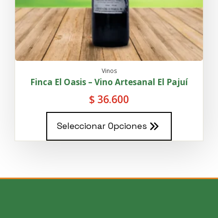
Vinos
Finca El Oasis – Vino Artesanal El Pajuí
$
36.600
Este
Seleccionar Opciones
producto
tiene
múltiples
variantes.
Las
opciones
se
pueden