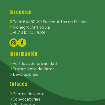
elegir
en
Dirección
la
Calle 64#52-39 Sector Altos de El Lago
página
Rionegro, Antioquia
de
+57 310 2032584
producto
Información
Políticas de privacidad
Tratamiento de datos
Devoluciones
Enlaces
Puntos de venta
Convocatorias
Whatsorder